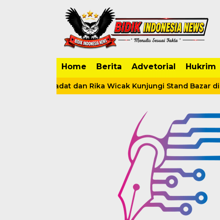
Home
Berita
Advetorial
Hukrim
hilah Sadat dan Rika Wicak Kunjungi Stand Bazar di Tanjab