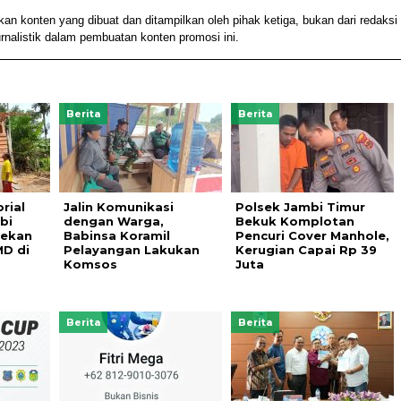
konten yang dibuat dan ditampilkan oleh pihak ketiga, bukan dari redaksi
alistik dalam pembuatan konten promosi ini.
Berita
Berita
rial
Jalin Komunikasi
Polsek Jambi Timur
bi
dengan Warga,
Bekuk Komplotan
cekan
Babinsa Koramil
Pencuri Cover Manhole,
MD di
Pelayangan Lakukan
Kerugian Capai Rp 39
Komsos
Juta
Berita
Berita