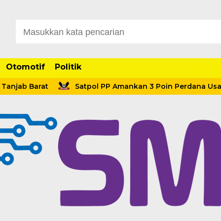
Otomotif
Politik
 Barat
Satpol PP Amankan 3 Poin Perdana Usai Menan