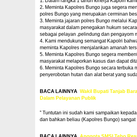
1. Dalam rangka 1 tahun kinerja Kapolri kami
2. Meminta Kapolres Bungo juga segera meng
polres Bungo yang merupakan cerminan be
3. Meminta jajaran polres Bungo melalui Kap
masyarakat dalam penegakan hukum secara 
sebagai pelayan ,pelindung dan pengayom 
4. Kami mendukung semangat Kapolri bahwa
meminta Kapolres menjalankan amanah ters
5. Meminta Kapolres Bungo segera memben
masyarakat melaporkan kasus dan dapat dit
6. Meminta Kapolres Bungo secara terbuka m
penyerobotan hutan dan alat berat yang suda
BACA LAINNYA
Wakil Bupati Tanjab Bar
Dalam Pelayanan Publik
” Tuntutan ini sudah kami sampaikan kepada 
dan bahkan beliau (Kapolres Bungo) sangat m
BACA LAINNYA
Anggota SMSI Tebo Resmi