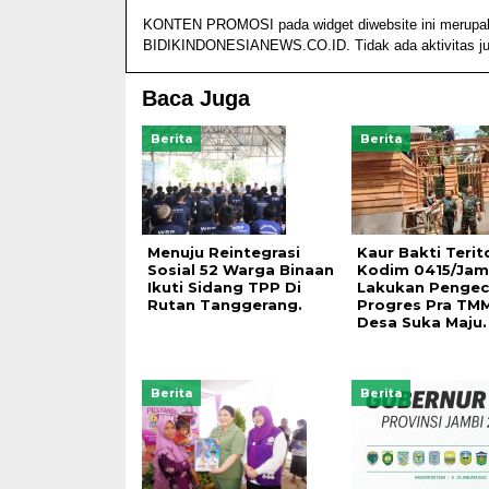
KONTEN PROMOSI pada widget diwebsite ini merupakan 
BIDIKINDONESIANEWS.CO.ID. Tidak ada aktivitas jurn
Baca Juga
Berita
Berita
Menuju Reintegrasi
Kaur Bakti Terito
Sosial 52 Warga Binaan
Kodim 0415/Jam
Ikuti Sidang TPP Di
Lakukan Penge
Rutan Tanggerang.
Progres Pra TM
Desa Suka Maju.
Berita
Berita