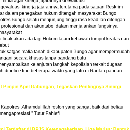
 minta agar kinerja jajarannya di evaluasi
evaluasi kinerja jajarannya terutama pada satuan Reskrim
sar dalam penegakan hukum ditengah masyarakat Bungo
olres Bungo selalu menjunjung tinggi rasa keadilan ditengah
profesional dan akuntabel dalam menjalankan fungsinya
masyarakat
 tidak akan ada lagi Hukum tajam kebawah tumpul keatas dan
ebut
tuk satgas mafia tanah dikabupaten Bungo agar mempermudah
angani secara khusus tanpa pandang bulu
enyampaikan kelanjutan langkah kepolisian terkait dugaan
h dipolice line beberapa waktu yang lalu di Rantau pandan
at Pimpin Apel Gabungan, Tegaskan Pentingnya Sinergi
Kapolres ,Alhamdulillah resfon yang sangat baik dari beliau
engapresiasi ” Tutur Fahlefi
 Terdaftar di BPJS Ketenagakerjaan, Liga Marisa: Bentuk