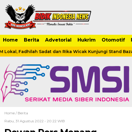
Home
Berita
Advetorial
Hukrim
Otomotif
okal, Fadhilah Sadat dan Rika Wicak Kunjungi Stand Bazar 
Home /
Berita
Rabu, 31 Agustus 2022 - 20:22 WIB