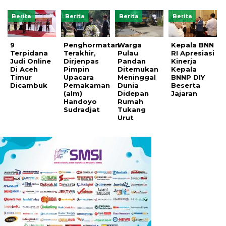
Berita
Berita
Berita
Berita
9
Penghormatan
Warga
Kepala BNN
Terpidana
Terakhir,
Pulau
RI Apresiasi
Judi Online
Dirjenpas
Pandan
Kinerja
Di Aceh
Pimpin
Ditemukan
Kepala
Timur
Upacara
Meninggal
BNNP DIY
Dicambuk
Pemakaman
Dunia
Beserta
(alm)
Didepan
Jajaran
Handoyo
Rumah
Sudradjat
Tukang
Urut