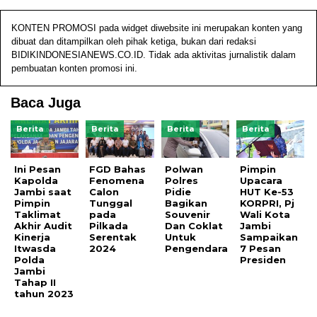
KONTEN PROMOSI pada widget diwebsite ini merupakan konten yang
dibuat dan ditampilkan oleh pihak ketiga, bukan dari redaksi
BIDIKINDONESIANEWS.CO.ID. Tidak ada aktivitas jurnalistik dalam
pembuatan konten promosi ini.
Baca Juga
Berita
Berita
Berita
Berita
Ini Pesan
FGD Bahas
Polwan
Pimpin
Kapolda
Fenomena
Polres
Upacara
Jambi saat
Calon
Pidie
HUT Ke-53
Pimpin
Tunggal
Bagikan
KORPRI, Pj
Taklimat
pada
Souvenir
Wali Kota
Akhir Audit
Pilkada
Dan Coklat
Jambi
Kinerja
Serentak
Untuk
Sampaikan
Itwasda
2024
Pengendara
7 Pesan
Polda
Presiden
Jambi
Tahap II
tahun 2023