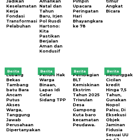
Jadikan
Amankan
Pimpin
timur
Keselamatan
Natal dan
Upacara
Angkat
Kerja
Tahun
Peringatan
Bicara
Fondasi
Baru, Irjen
Hari
Transformasi
Pol Rusdi
Bhayangkara
Pelabuhan
Hartono:
ke 78
Kita
Pastikan
Berjalan
Aman dan
Kondusif
Berita
Berita
Berita
Berita
Lubang
Penuhi Hak
Pembagian
Menunggak
Bekas
Warga
BLT
Cicilan
Tambang
Binaan,
Kemiskinan
kredit
batu Bara
Lapas Idi
Ekstrim
Hinga 7,5
Ancam
Gelar
Tahun 2025
Tahun,
Putus
Sidang TPP
Triwulan
Gunakan
Akses
Desa
Nopol
Warga,
Gampong
Palsu, Di
Tanggung
Kuta baro
Eksekusi
Jawab
kecamatan
Objek
Perusahaan
Peudawa.
Jaminan
Dipertanyakan
Fidusia
Sesuai UU
no 42