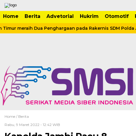
Home
Berita
Advetorial
Hukrim
Otomotif
 Timur meraih Dua Penghargaan pada Rakernis SDM Polda 
Home /
Berita
Rabu, 9 Maret 2022 - 12:42 WIB