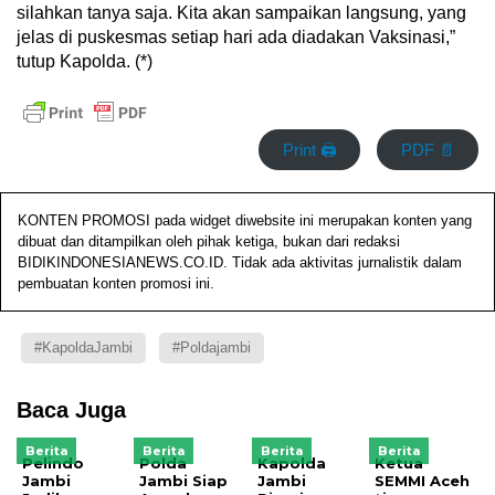
silahkan tanya saja. Kita akan sampaikan langsung, yang
jelas di puskesmas setiap hari ada diadakan Vaksinasi,”
tutup Kapolda. (*)
Print 🖨
PDF 📄
KONTEN PROMOSI pada widget diwebsite ini merupakan konten yang
dibuat dan ditampilkan oleh pihak ketiga, bukan dari redaksi
BIDIKINDONESIANEWS.CO.ID. Tidak ada aktivitas jurnalistik dalam
pembuatan konten promosi ini.
#KapoldaJambi
#Poldajambi
Baca Juga
Berita
Berita
Berita
Berita
Pelindo
Polda
Kapolda
Ketua
Jambi
Jambi Siap
Jambi
SEMMI Aceh