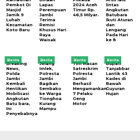
Pemkot Di
Lapas
2024 Aceh
lintas
Masjid
Perempuan
Timur Rp.
Angkutan
Jamik 9
Jambi
46,5 Milyar.
Batubara
Luhah
Terima
Ikuti Aturan
Kecamatan
Remisi
dan
Koto Baru
Khusus Hari
Lengang
Raya
Pada Hari
Waisak
ke 8
Berita
Berita
Berita
Berita
Breaking
Jelang
Tim Macan
Bupati
News,
Imlek,
Satreskrim
Tanjabbar
Polda
Polresta
Polresta
Lantik 43
Jambi
Jambi
Jambi
Kades di
Kembali
Bagikan
Berhasil
Bawah
Hentikan
Sembako
Mengamankan
Guyuran
Mobilisasi
ke Warga
7 Pelaku
Hujan
Angkutan
Tionghoa
Geng
Batu bara,
Kurang
Motor
Ini
Mampu
Penyebabnya