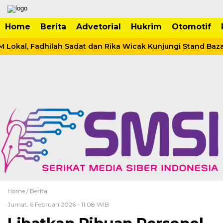
Home
Berita
Advetorial
Hukrim
Otomotif
okal, Fadhilah Sadat dan Rika Wicak Kunjungi Stand Bazar 
Home /
Berita
Jumat, 6 Februari 2026 - 11:08 WIB