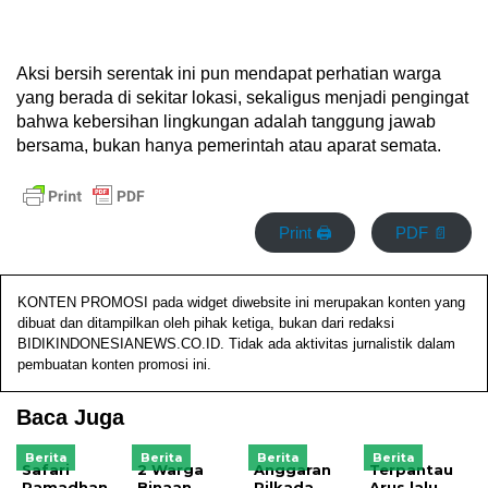
Aksi bersih serentak ini pun mendapat perhatian warga
yang berada di sekitar lokasi, sekaligus menjadi pengingat
bahwa kebersihan lingkungan adalah tanggung jawab
bersama, bukan hanya pemerintah atau aparat semata.
Print 🖨
PDF 📄
KONTEN PROMOSI pada widget diwebsite ini merupakan konten yang
dibuat dan ditampilkan oleh pihak ketiga, bukan dari redaksi
BIDIKINDONESIANEWS.CO.ID. Tidak ada aktivitas jurnalistik dalam
pembuatan konten promosi ini.
Baca Juga
Berita
Berita
Berita
Berita
Safari
2 Warga
Anggaran
Terpantau
Ramadhan
Binaan
Pilkada
Arus lalu