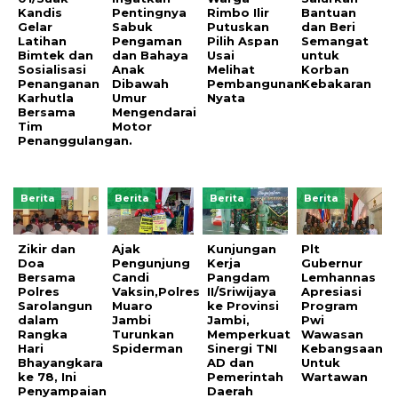
Kandis
Pentingnya
Rimbo Ilir
Bantuan
Gelar
Sabuk
Putuskan
dan Beri
Latihan
Pengaman
Pilih Aspan
Semangat
Bimtek dan
dan Bahaya
Usai
untuk
Sosialisasi
Anak
Melihat
Korban
Penanganan
Dibawah
Pembangunan
Kebakaran
Karhutla
Umur
Nyata
Bersama
Mengendarai
Tim
Motor
Penanggulangan.
Berita
Berita
Berita
Berita
Zikir dan
Ajak
Kunjungan
Plt
Doa
Pengunjung
Kerja
Gubernur
Bersama
Candi
Pangdam
Lemhannas
Polres
Vaksin,Polres
II/Sriwijaya
Apresiasi
Sarolangun
Muaro
ke Provinsi
Program
dalam
Jambi
Jambi,
Pwi
Rangka
Turunkan
Memperkuat
Wawasan
Hari
Spiderman
Sinergi TNI
Kebangsaan
Bhayangkara
AD dan
Untuk
ke 78, Ini
Pemerintah
Wartawan
Penyampaian
Daerah