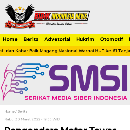
Home
Berita
Advetorial
Hukrim
Otomotif
 dan Kabar Baik Magang Nasional Warnai HUT ke-61 Tanjab
Home /
Berita
Rabu, 30 Maret 2022 - 19:33 WIB