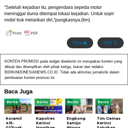
“Setelah kejadian itu, pengendara sepeda motor
meninggal dunia ditempat lokasi kejadian. Untuk sopir
mobil truk melarikan diri,”pungkasnya.(tim)
Print 🖨
PDF 📄
KONTEN PROMOSI pada widget diwebsite ini merupakan konten yang
dibuat dan ditampilkan oleh pihak ketiga, bukan dari redaksi
BIDIKINDONESIANEWS.CO.ID. Tidak ada aktivitas jurnalistik dalam
pembuatan konten promosi ini.
Baca Juga
Berita
Berita
Berita
Berita
Koramil
Kapolres
Engkong
Tim Gemas
415-
Kerinci
Samijo
Kerinci
01/Suak
Ingatkan
Warga
Salurkan