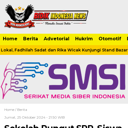
Home
Berita
Advetorial
Hukrim
Otomotif
al, Fadhilah Sadat dan Rika Wicak Kunjungi Stand Bazar di
Home /
Berita
Jumat, 25 Oktober 2024 - 21:50 WIB