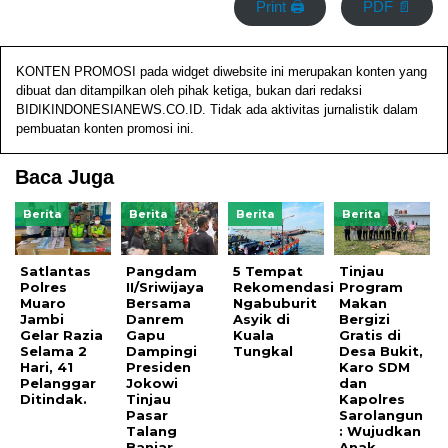
Print 🖨
PDF 📄
KONTEN PROMOSI pada widget diwebsite ini merupakan konten yang
dibuat dan ditampilkan oleh pihak ketiga, bukan dari redaksi
BIDIKINDONESIANEWS.CO.ID. Tidak ada aktivitas jurnalistik dalam
pembuatan konten promosi ini.
Baca Juga
Berita
Berita
Berita
Berita
Satlantas
Pangdam
5 Tempat
Tinjau
Polres
II/Sriwijaya
Rekomendasi
Program
Muaro
Bersama
Ngabuburit
Makan
Jambi
Danrem
Asyik di
Bergizi
Gelar Razia
Gapu
Kuala
Gratis di
Selama 2
Dampingi
Tungkal
Desa Bukit,
Hari, 41
Presiden
Karo SDM
Pelanggar
Jokowi
dan
Ditindak.
Tinjau
Kapolres
Pasar
Sarolangun
Talang
: Wujudkan
Banjar
Anak