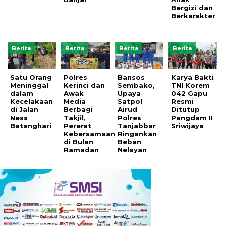
Bergizi dan
Berkarakter
Berita
Berita
Berita
Berita
Satu Orang
Polres
Bansos
Karya Bakti
Meninggal
Kerinci dan
Sembako,
TNI Korem
dalam
Awak
Upaya
042 Gapu
Kecelakaan
Media
Satpol
Resmi
di Jalan
Berbagi
Airud
Ditutup
Ness
Takjil,
Polres
Pangdam II
Batanghari
Pererat
Tanjabbar
Sriwijaya
Kebersamaan
Ringankan
di Bulan
Beban
Ramadan
Nelayan