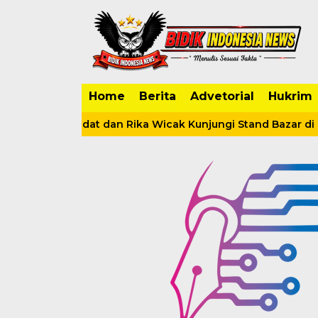
Home
Berita
Advetorial
Hukrim
lah Sadat dan Rika Wicak Kunjungi Stand Bazar di Tanjab 