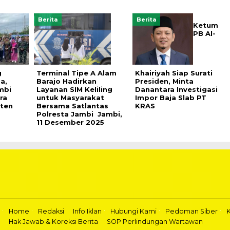
Berita
Berita
Ketum
PB Al-
g
Terminal Tipe A Alam
Khairiyah Siap Surati
a,
Barajo Hadirkan
Presiden, Minta
mbi
Layanan SIM Keliling
Danantara Investigasi
ra
untuk Masyarakat
Impor Baja Slab PT
aten
Bersama Satlantas
KRAS
Polresta Jambi Jambi,
11 Desember 2025
Home
Redaksi
Info Iklan
Hubungi Kami
Pedoman Siber
K
Hak Jawab & Koreksi Berita
SOP Perlindungan Wartawan