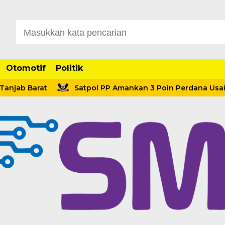
Otomotif
Politik
Barat
Satpol PP Amankan 3 Poin Perdana Usai Menang 