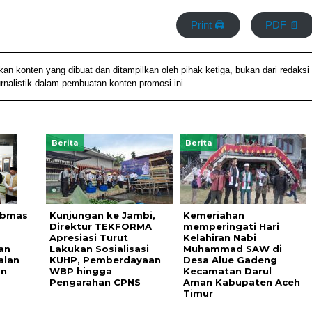
Print 🖨
PDF 📄
konten yang dibuat dan ditampilkan oleh pihak ketiga, bukan dari redaksi
alistik dalam pembuatan konten promosi ini.
Berita
Berita
ibmas
Kunjungan ke Jambi,
Kemeriahan
Direktur TEKFORMA
memperingati Hari
Apresiasi Turut
Kelahiran Nabi
an
Lakukan Sosialisasi
Muhammad SAW di
alan
KUHP, Pemberdayaan
Desa Alue Gadeng
an
WBP hingga
Kecamatan Darul
Pengarahan CPNS
Aman Kabupaten Aceh
Timur