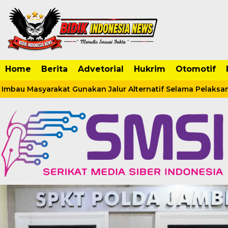
Home
Berita
Advetorial
Hukrim
Otomotif
Imbau Masyarakat Gunakan Jalur Alternatif Selama Pelaksan