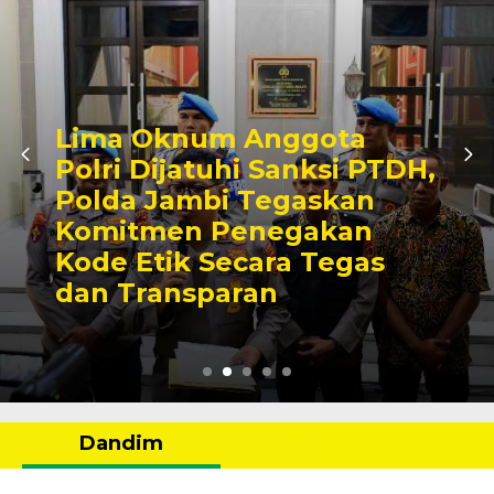
Anggota
i Sanksi PTDH,
Jambi Siap J
 Tegaskan
Rumah Event 
enegakan
Presisi Merd
cara Tegas
Jadi Momen
ran
Pembuktian
Dandim