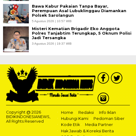
Bawa Kabur Pakaian Tanpa Bayar,
Perempuan Asal Lubuklinggau Diamankan
Polsek Sarolangun
5 Agustus 2026 | 10:57 WIB
Misteri Kematian Brigadir Eko Anggota
Polres Tanjabtim Terungkap, 5 Oknum Polisi
Jadi Tersangka
3 Agustus 2026 | 19:37 WIB
Copyright @ 2026
Home
Redaksi
Info Iklan
BIDIKINDONESIANEWS,
Hubungi Kami
Pedoman Siber
All Rights Reserved
Kode Etik
Media Partner
Hak Jawab & Koreksi Berita