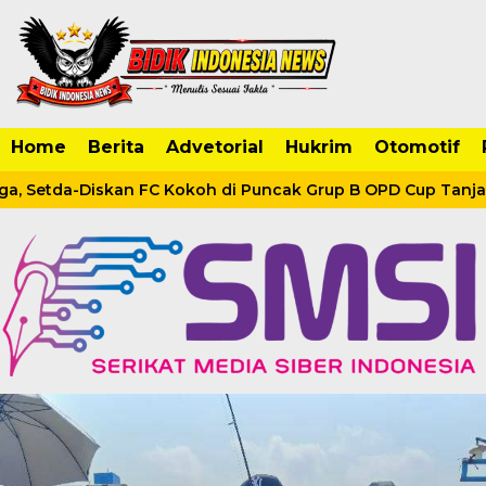
Home
Berita
Advetorial
Hukrim
Otomotif
ga, Setda-Diskan FC Kokoh di Puncak Grup B OPD Cup Tanjab