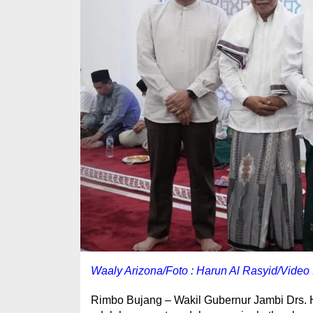
Waaly Arizona/Foto : Harun Al Rasyid/Video
Rimbo Bujang – Wakil Gubernur Jambi Drs. 