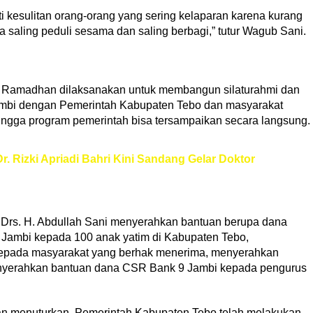
i kesulitan orang-orang yang sering kelaparan karena kurang
sa saling peduli sesama dan saling berbagi,” tutur Wagub Sani.
ri Ramadhan dilaksanakan untuk membangun silaturahmi dan
ambi dengan Pemerintah Kabupaten Tebo dan masyarakat
hingga program pemerintah bisa tersampaikan secara langsung.
r. Rizki Apriadi Bahri Kini Sandang Gelar Doktor
 Drs. H. Abdullah Sani menyerahkan bantuan berupa dana
Jambi kepada 100 anak yatim di Kabupaten Tebo,
epada masyarakat yang berhak menerima, menyerahkan
enyerahkan bantuan dana CSR Bank 9 Jambi kepada pengurus
pan menuturkan, Pemerintah Kabupaten Tebo telah melakukan