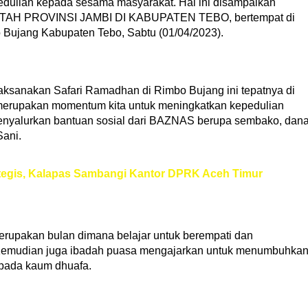
ulian kepada sesama masyarakat. Hal ini disampaikan
H PROVINSI JAMBI DI KABUPATEN TEBO, bertempat di
Bujang Kabupaten Tebo, Sabtu (01/04/2023).
laksanakan Safari Ramadhan di Rimbo Bujang ini tepatnya di
 merupakan momentum kita untuk meningkatkan kepedulian
 menyalurkan bantuan sosial dari BAZNAS berupa sembako, dan
Sani.
tegis, Kalapas Sambangi Kantor DPRK Aceh Timur
rupakan bulan dimana belajar untuk berempati dan
Kemudian juga ibadah puasa mengajarkan untuk menumbuhka
epada kaum dhuafa.