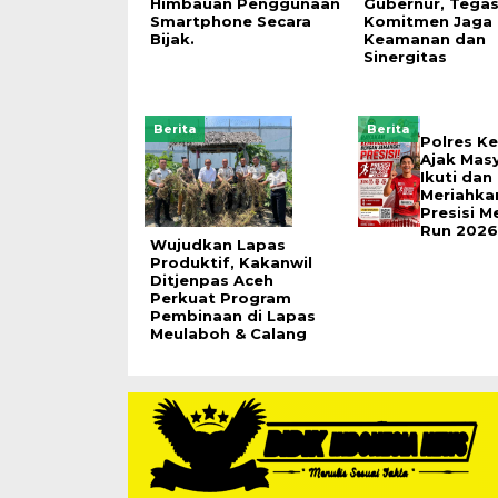
Himbauan Penggunaan
Gubernur, Tega
Smartphone Secara
Komitmen Jaga
Bijak.
Keamanan dan
Sinergitas
Berita
Berita
Polres Ke
Ajak Mas
Ikuti dan
Meriahka
Presisi M
Run 2026
Wujudkan Lapas
Produktif, Kakanwil
Ditjenpas Aceh
Perkuat Program
Pembinaan di Lapas
Meulaboh & Calang