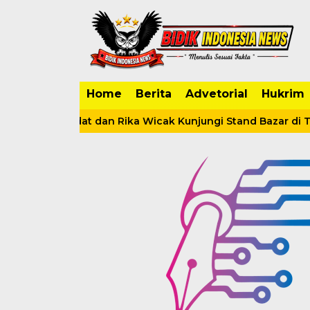
Home
Berita
Advetorial
Hukrim
lah Sadat dan Rika Wicak Kunjungi Stand Bazar di Tanjab B