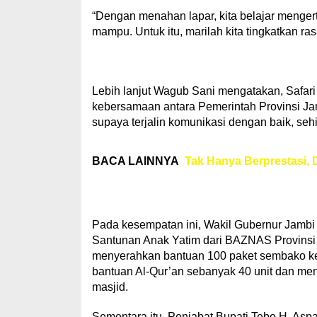
“Dengan menahan lapar, kita belajar mengert
mampu. Untuk itu, marilah kita tingkatkan ra
Lebih lanjut Wagub Sani mengatakan, Safa
kebersamaan antara Pemerintah Provinsi J
supaya terjalin komunikasi dengan baik, se
BACA LAINNYA
Tak Hanya Berprestasi, D
Pada kesempatan ini, Wakil Gubernur Jambi
Santunan Anak Yatim dari BAZNAS Provinsi 
menyerahkan bantuan 100 paket sembako k
bantuan Al-Qur’an sebanyak 40 unit dan m
masjid.
Sementara itu, Penjabat Bupati Tebo H. As