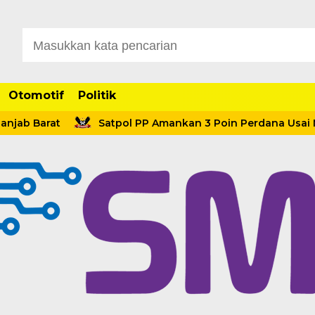
Otomotif
Politik
arat
Satpol PP Amankan 3 Poin Perdana Usai Menang 