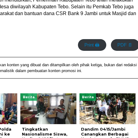
desa diwilayah Kabupaten Tebo. Selain itu Pemkab Tebo juga
rakat dan bantuan dana CSR Bank 9 Jambi untuk Masjid dan
Print 🖨
PDF 📄
konten yang dibuat dan ditampilkan oleh pihak ketiga, bukan dari redaksi
alistik dalam pembuatan konten promosi ini.
Berita
Berita
Polda
Tingkatkan
Dandim 0415/Jambi
mi ke
Nasionalisme Siswa,
Canangkan Berbagai