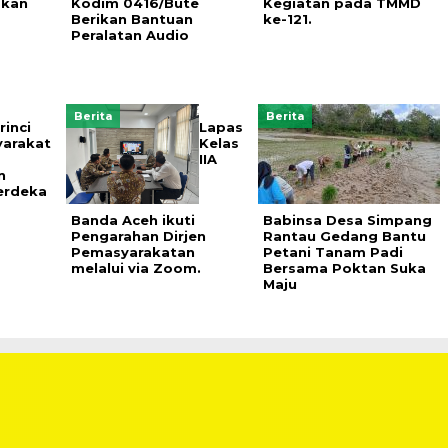
skan
Kodim 0416/Bute
Kegiatan pada TMMD
Berikan Bantuan
ke-121.
Peralatan Audio
Berita
Berita
rinci
Lapas
yarakat
Kelas
IIA
n
erdeka
Banda Aceh ikuti
Babinsa Desa Simpang
Pengarahan Dirjen
Rantau Gedang Bantu
Pemasyarakatan
Petani Tanam Padi
melalui via Zoom.
Bersama Poktan Suka
Maju