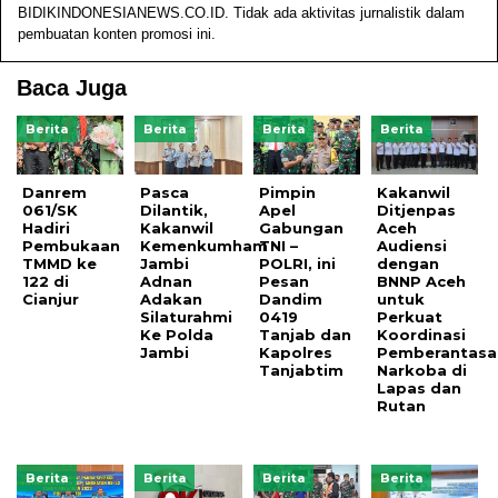
BIDIKINDONESIANEWS.CO.ID. Tidak ada aktivitas jurnalistik dalam
pembuatan konten promosi ini.
Baca Juga
Berita
Berita
Berita
Berita
Danrem
Pasca
Pimpin
Kakanwil
061/SK
Dilantik,
Apel
Ditjenpas
Hadiri
Kakanwil
Gabungan
Aceh
Pembukaan
Kemenkumham
TNI –
Audiensi
TMMD ke
Jambi
POLRI, ini
dengan
122 di
Adnan
Pesan
BNNP Aceh
Cianjur
Adakan
Dandim
untuk
Silaturahmi
0419
Perkuat
Ke Polda
Tanjab dan
Koordinasi
Jambi
Kapolres
Pemberantasa
Tanjabtim
Narkoba di
Lapas dan
Rutan
Berita
Berita
Berita
Berita