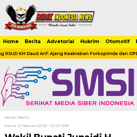
Home
Berita
Advetorial
Hukrim
Otomotif
RSUD KH Daud Arif: Ajang Keakraban Forkopimda dan OPD 
Home /
Berita
Kamis, 12 Februari 2026 - 23:09 WIB