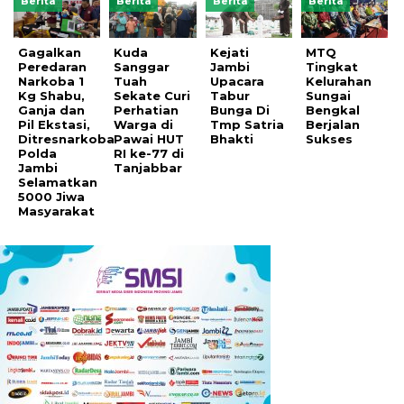
Berita
Berita
Berita
Berita
Gagalkan
Kuda
Kejati
MTQ
Peredaran
Sanggar
Jambi
Tingkat
Narkoba 1
Tuah
Upacara
Kelurahan
Kg Shabu,
Sekate Curi
Tabur
Sungai
Ganja dan
Perhatian
Bunga Di
Bengkal
Pil Ekstasi,
Warga di
Tmp Satria
Berjalan
Ditresnarkoba
Pawai HUT
Bhakti
Sukses
Polda
RI ke-77 di
Jambi
Tanjabbar
Selamatkan
5000 Jiwa
Masyarakat