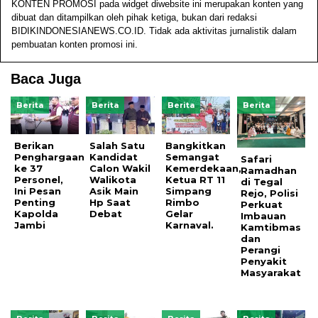
KONTEN PROMOSI pada widget diwebsite ini merupakan konten yang
dibuat dan ditampilkan oleh pihak ketiga, bukan dari redaksi
BIDIKINDONESIANEWS.CO.ID. Tidak ada aktivitas jurnalistik dalam
pembuatan konten promosi ini.
Baca Juga
Berita
Berita
Berita
Berita
Berikan
Salah Satu
Bangkitkan
Penghargaan
Kandidat
Semangat
Safari
ke 37
Calon Wakil
Kemerdekaan,
Ramadhan
Personel,
Walikota
Ketua RT 11
di Tegal
Ini Pesan
Asik Main
Simpang
Rejo, Polisi
Penting
Hp Saat
Rimbo
Perkuat
Kapolda
Debat
Gelar
Imbauan
Jambi
Karnaval.
Kamtibmas
dan
Perangi
Penyakit
Masyarakat