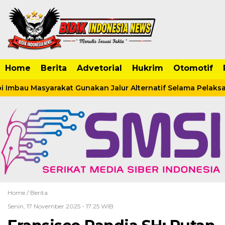
Home
Berita
Advetorial
Hukrim
Otomotif
Imbau Masyarakat Gunakan Jalur Alternatif Selama Pelaksa
Home /
Berita
Senin, 17 November 2025 - 17:25 WIB