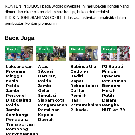
KONTEN PROMOSI pada widget diwebsite ini merupakan konten yang
dibuat dan ditampilkan oleh pihak ketiga, bukan dari redaksi
BIDIKINDONESIANEWS.CO.ID. Tidak ada aktivitas jurnalistik dalam
pembuatan konten promosi ini.
Baca Juga
Berita
Berita
Berita
Berita
Laksanakan
Atasi
Babinsa Ulu
PJ Bupati
Program
Situasi
Gedong
Pimpin
Minggu
Darurat,
Hadiri
Upacara
Kasih
Polda
Rapat
Penurunan
Polda
Jambi
Rekapitulasi
Bendera
Jambi,
Gelar
Daftar
Merah
Personel
Simulasi
Pemilih
Putih
Ditpolairud
Sispamkota
Hasil
Dalam
Polda
Pengamanan
Pemutakhiran
Rangka
Jambi
Pemilihan
Pilkada.
HUT ke-79
Sambangi
Kepala
Pengguna
Daerah
Transportasi
Pompong
Penyebrangan