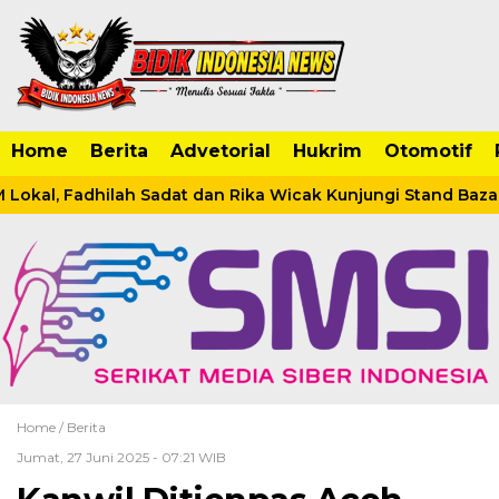
Home
Berita
Advetorial
Hukrim
Otomotif
kal, Fadhilah Sadat dan Rika Wicak Kunjungi Stand Bazar 
Home /
Berita
Jumat, 27 Juni 2025 - 07:21 WIB