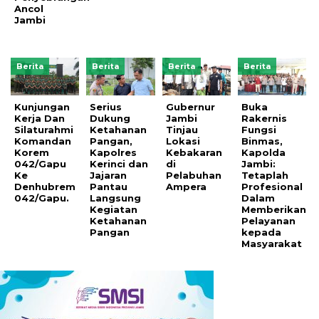
Ancol
Jambi
Berita
Berita
Berita
Berita
Kunjungan
Serius
Gubernur
Buka
Kerja Dan
Dukung
Jambi
Rakernis
Silaturahmi
Ketahanan
Tinjau
Fungsi
Komandan
Pangan,
Lokasi
Binmas,
Korem
Kapolres
Kebakaran
Kapolda
042/Gapu
Kerinci dan
di
Jambi:
Ke
Jajaran
Pelabuhan
Tetaplah
Denhubrem
Pantau
Ampera
Profesional
042/Gapu.
Langsung
Dalam
Kegiatan
Memberikan
Ketahanan
Pelayanan
Pangan
kepada
Masyarakat