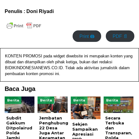
Penulis : Doni Riyadi
Print 🖨
PDF 📄
KONTEN PROMOSI pada widget diwebsite ini merupakan konten yang
dibuat dan ditampilkan oleh pihak ketiga, bukan dari redaksi
BIDIKINDONESIANEWS.CO.ID. Tidak ada aktivitas jurnalistik dalam
pembuatan konten promosi ini.
Baca Juga
Berita
Berita
Berita
Berita
Subdit
Jembatan
Secara
Gakkum
Penghubung
Terbuka
Sekjen
Ditpolairud
22 Desa
dan
Sampaikan
Polda
Juga Antar
Transparan,
Apresiasi
Jambi
Kecamatan
Polda
IWO