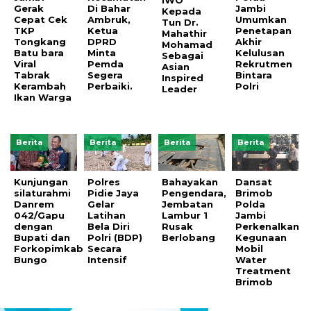
Gerak
Di Bahar
Jambi
Kepada
Cepat Cek
Ambruk,
Umumkan
Tun Dr.
TKP
Ketua
Penetapan
Mahathir
Tongkang
DPRD
Akhir
Mohamad
Batu bara
Minta
Kelulusan
Sebagai
Viral
Pemda
Rekrutmen
Asian
Tabrak
Segera
Bintara
Inspired
Kerambah
Perbaiki.
Polri
Leader
Ikan Warga
Berita
Berita
Berita
Berita
Kunjungan
Polres
Bahayakan
Dansat
silaturahmi
Pidie Jaya
Pengendara,
Brimob
Danrem
Gelar
Jembatan
Polda
042/Gapu
Latihan
Lambur 1
Jambi
dengan
Bela Diri
Rusak
Perkenalkan
Bupati dan
Polri (BDP)
Berlobang
Kegunaan
Forkopimkab
Secara
Mobil
Bungo
Intensif
Water
Treatment
Brimob