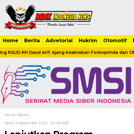
Home
Berita
Advetorial
Hukrim
Otomotif
 RSUD KH Daud Arif: Ajang Keakraban Forkopimda dan OPD
Home /
Berita
Senin, 5 September 2022 - 22:43 WIB