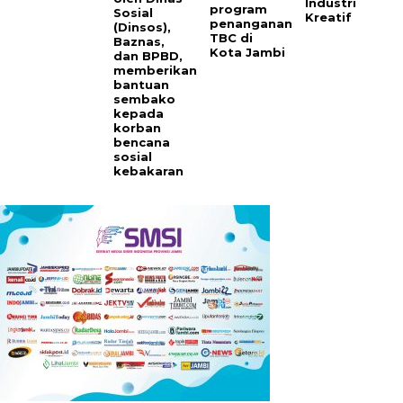
Industri
program
Sosial
Kreatif
penanganan
(Dinsos),
TBC di
Baznas,
Kota Jambi
dan BPBD,
memberikan
bantuan
sembako
kepada
korban
bencana
sosial
kebakaran