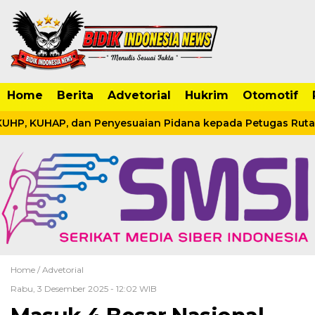
Home
Berita
Advetorial
Hukrim
Otomotif
UHP, KUHAP, dan Penyesuaian Pidana kepada Petugas Rutan K
Home /
Advetorial
Rabu, 3 Desember 2025 - 12:02 WIB