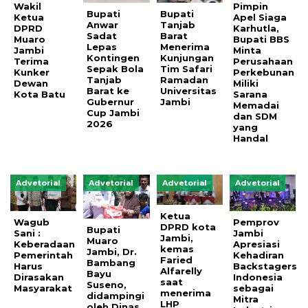
Wakil
Pimpin
Bupati
Bupati
Ketua
Apel Siaga
Anwar
Tanjab
DPRD
Karhutla,
Sadat
Barat
Muaro
Bupati BBS
Lepas
Menerima
Jambi
Minta
Kontingen
Kunjungan
Terima
Perusahaan
Sepak Bola
Tim Safari
Kunker
Perkebunan
Tanjab
Ramadan
Dewan
Miliki
Barat ke
Universitas
Kota Batu
Sarana
Gubernur
Jambi
Memadai
Cup Jambi
dan SDM
2026
yang
Handal
Advetorial
Advetorial
Advetorial
Advetorial
Ketua
Wagub
Pemprov
DPRD kota
Bupati
Sani :
Jambi
Jambi,
Muaro
Keberadaan
Apresiasi
kemas
Jambi, Dr.
Pemerintah
Kehadiran
Faried
Bambang
Harus
Backstagers
Alfarelly
Bayu
Dirasakan
Indonesia
saat
Suseno,
Masyarakat
sebagai
menerima
didampingi
Mitra
LHP
oleh Dinas