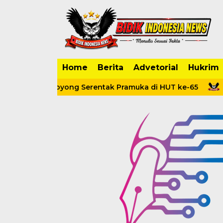
Home
Berita
Advetorial
Hukrim
 Gotong Royong Serentak Pramuka di HUT ke-65
Kons