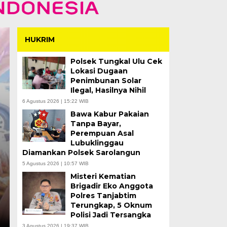
HUKRIM
Polsek Tungkal Ulu Cek
Lokasi Dugaan
Penimbunan Solar
Ilegal, Hasilnya Nihil
6 Agustus 2026 | 15:22 WIB
Bawa Kabur Pakaian
Satpol PP Amankan 3
Tanpa Bayar,
Perempuan Asal
Usai Menang Tipis 1-
Lubuklinggau
Diamankan Polsek Sarolangun
OPD Cup
5 Agustus 2026 | 10:57 WIB
Misteri Kematian
Kamis, 6 Agu 2026 - 18:18 WIB
Brigadir Eko Anggota
Polres Tanjabtim
TANJAB BARAT – Tim Satpol PP Kabupaten Tanjung
Terungkap, 5 Oknum
dengan kemenangan….
Polisi Jadi Tersangka
3 Agustus 2026 | 19:37 WIB