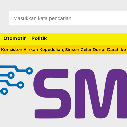
Otomotif
Politik
isten Alirkan Kepedulian, Sinsen Gelar Donor Darah ke-23 