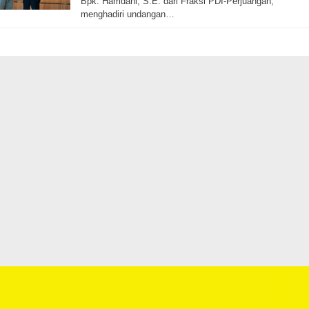
Bpk. Hamdani, S.E. dari Fraksi PDI-Perjuangan,
menghadiri undangan…