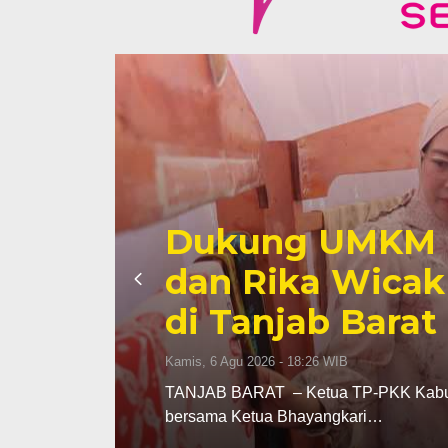
en
Dukung UMKM Lo
dan Rika Wicak
di Tanjab Barat
Kamis, 6 Agu 2026 - 18:26 WIB
) selaku
TANJAB BARAT – Ketua TP-PKK Kabupat
bersama Ketua Bhayangkari…