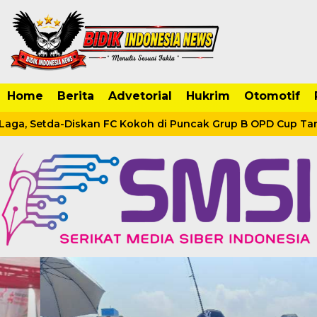
Home
Berita
Advetorial
Hukrim
Otomotif
Laga, Setda-Diskan FC Kokoh di Puncak Grup B OPD Cup Tanj