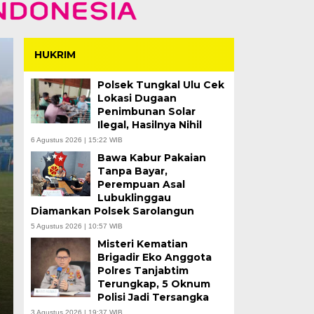
HUKRIM
Polsek Tungkal Ulu Cek
Lokasi Dugaan
Penimbunan Solar
Ilegal, Hasilnya Nihil
6 Agustus 2026 | 15:22 WIB
Bawa Kabur Pakaian
23
3 Hari Pencar
Tanpa Bayar,
Perempuan Asal
ergi
Tahun Tersere
Lubuklinggau
Diamankan Polsek Sarolangun
Tantan Ditem
5 Agustus 2026 | 10:57 WIB
Misteri Kematian
Kamis, 6 Agu 2026 - 15:33 WIB
Brigadir Eko Anggota
Polres Tanjabtim
 Brigjen TNI
MERANGIN – Tim SAR Gabungan b
Terungkap, 5 Oknum
terseret arus di Sungai…
Polisi Jadi Tersangka
3 Agustus 2026 | 19:37 WIB