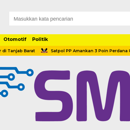
Otomotif
Politik
anjab Barat
Satpol PP Amankan 3 Poin Perdana Usai M