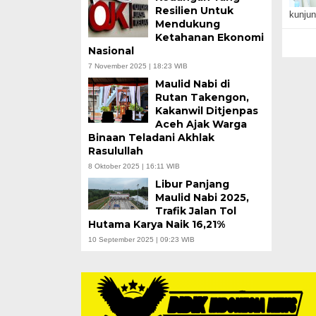
Resilien Untuk
kunjun
Mendukung
Ketahanan Ekonomi
Nasional
7 November 2025 | 18:23 WIB
Maulid Nabi di
Rutan Takengon,
Kakanwil Ditjenpas
Aceh Ajak Warga
Binaan Teladani Akhlak
Rasulullah
8 Oktober 2025 | 16:11 WIB
Libur Panjang
Maulid Nabi 2025,
Trafik Jalan Tol
Hutama Karya Naik 16,21%
10 September 2025 | 09:23 WIB