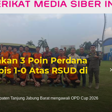
042/Gapu Hadiri HUT ke-
vinsi Jambi, Perkuat Sin
Program Pemerintah
5 WIB
Gapu Kolonel Inf Devy Darma Putra mewakili Danrem 042/Gapu