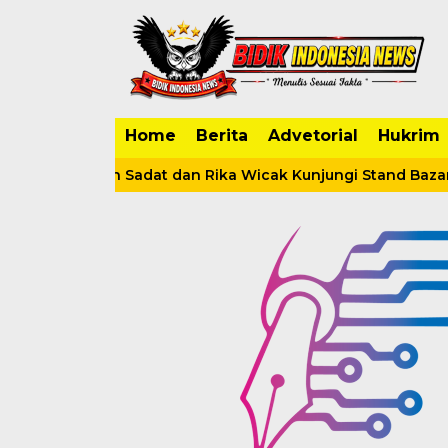
Home
Berita
Advetorial
Hukrim
 Fadhilah Sadat dan Rika Wicak Kunjungi Stand Bazar di T