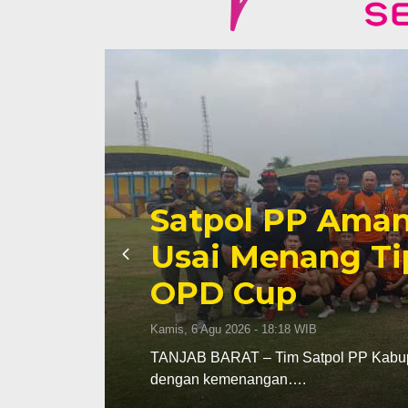
Perdana
Kasrem 
RSUD di
PPAD Pro
Dukung 
Kamis, 6 Agu 2026 - 16:3
engawali OPD Cup 2026
JAMBI – Kasrem 042/
Nyamin pada…