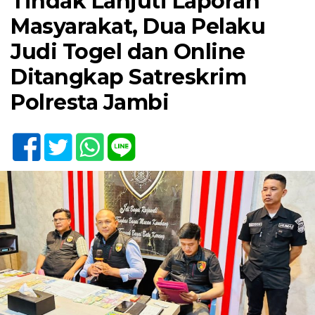
Tindak Lanjuti Laporan
Masyarakat, Dua Pelaku
Judi Togel dan Online
Ditangkap Satreskrim
Polresta Jambi