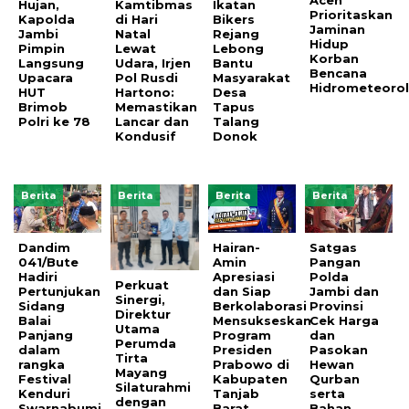
Hujan,
Kamtibmas
Ikatan
Prioritaskan
Kapolda
di Hari
Bikers
Jaminan
Jambi
Natal
Rejang
Hidup
Pimpin
Lewat
Lebong
Korban
Langsung
Udara, Irjen
Bantu
Bencana
Upacara
Pol Rusdi
Masyarakat
Hidrometeorol
HUT
Hartono:
Desa
Brimob
Memastikan
Tapus
Polri ke 78
Lancar dan
Talang
Kondusif
Donok
Berita
Berita
Berita
Berita
Dandim
Hairan-
Satgas
041/Bute
Amin
Pangan
Hadiri
Apresiasi
Polda
Perkuat
Pertunjukan
dan Siap
Jambi dan
Sinergi,
Sidang
Berkolaborasi
Provinsi
Direktur
Balai
Mensukseskan
Cek Harga
Utama
Panjang
Program
dan
Perumda
dalam
Presiden
Pasokan
Tirta
rangka
Prabowo di
Hewan
Mayang
Festival
Kabupaten
Qurban
Silaturahmi
Kenduri
Tanjab
serta
dengan
Swarnabumi
Barat
Bahan