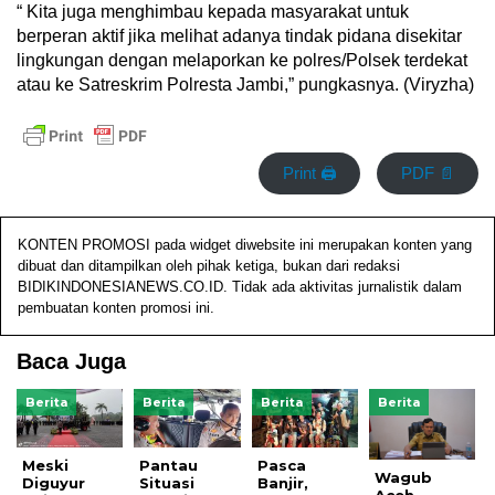
“ Kita juga menghimbau kepada masyarakat untuk
berperan aktif jika melihat adanya tindak pidana disekitar
lingkungan dengan melaporkan ke polres/Polsek terdekat
atau ke Satreskrim Polresta Jambi,” pungkasnya. (Viryzha)
Print 🖨
PDF 📄
KONTEN PROMOSI pada widget diwebsite ini merupakan konten yang
dibuat dan ditampilkan oleh pihak ketiga, bukan dari redaksi
BIDIKINDONESIANEWS.CO.ID. Tidak ada aktivitas jurnalistik dalam
pembuatan konten promosi ini.
Baca Juga
Berita
Berita
Berita
Berita
Meski
Pantau
Pasca
Wagub
Diguyur
Situasi
Banjir,
Aceh