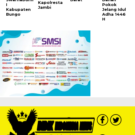
Kapolresta
I
Pokok
Jambi
Kabupaten
Jelang Idul
Bungo
Adha 1446
H