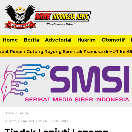
Home
Berita
Advetorial
Hukrim
Otomotif
at Pimpin Gotong Royong Serentak Pramuka di HUT ke-65
Home /
Berita
Jumat, 23 Agustus 2024 - 12:00 WIB