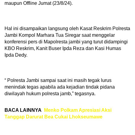
maupun Offline Jumat (23/8/24).
Hal ini disampaikan langsung oleh Kasat Reskrim Polresta
Jambi Kompol Marhara Tua Siregar saat menggelar
konferensi pers di Mapolresta jambi yang turut didampingi
KBO Reskrim, Kanit Buser Ipda Reza dan Kasi Humas
Ipda Dedy.
“ Polresta Jambi sampai saat ini masih tegak lurus
menindak tegas apabila ada kejadian tindak pidana
diwilayah hukum polresta jamb,” tegasnya.
BACA LAINNYA
Menko Polkam Apresiasi Aksi
Tanggap Darurat Bea Cukai Lhokseumawe