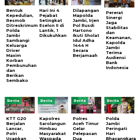
Bentuk
Hari Ini 4
Dilapangan
Pererat
Kepedulian,
Pejabat
Mapolda
Sinergi
Resmob
Setingkat
Jambi, Irjen
Jaga
Ditreskrimum
Eselon II di
Pol Rusdi
Stabilitas
Polda
Lantik, 1
Hartono
dan
Jambi
Dikukuhkan
Ikuti Sholat
Keamanan,
Sambangi
Idul Adha
Kapolda
Keluarga
1444 H
Jambi
Driver
Secara
Terima
Maxim
Berjamaah
Audiensi
Korban
Bank
Pembunuhan
Indonesia
dan
Berikan
Sembako
Berita
Berita
Berita
Berita
KTT G20
Kapolres
Polres
Polda
Berjalan
Sarolangun
Aceh Timur
Jambi
Lancar,
Himbau
Gelar
Peringati
Polri
Masyarakat
Pelepasan
Hari
Ucapkan
Waspada
Dua
Bhayangkara