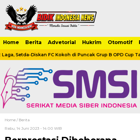
Home
Berita
Advetorial
Hukrim
Otomotif
 Laga, Setda-Diskan FC Kokoh di Puncak Grup B OPD Cup Tan
Home /
Berita
Rabu, 14 Juni 2023 - 14:00 WIB