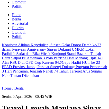
Otomotif
Politik
Home
Berita
Advetorial
Hukrim
Otomotif
Politik
Konsisten Alirkan Kepedulian, Sinsen Gelar Donor Darah ke-23
dalam Perayaan Anniversary Sinsen
Dukung UMKM Lokal,
Fadhilah Sadat dan Rika Wicak Kunjungi Stand Bazar di Tanjab
Barat
Satpol PP Amankan 3 Poin Perdana Usai Menang Tipis 1-0
Atas RSUD di OPD Cup
Kasrem 042/Gapu Hadiri HUT ke-23
PPAD Provinsi Jambi, Perkuat Sinergi Dukung Program Pemerintah
3 Hari Pencarian, Jenazah Nenek 74 Tahun Terseret Arus Sungai
Nalo Tantan Ditemukan
Home /
Berita
Senin, 6 April 2026 - 08:45 WIB
Travel Umrah Maulana Sinar