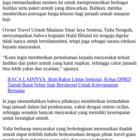
juga memanfaatkan momen ini untuk mempromosikan berbagai
fasilitas serta paket umrah yang ditawarkan. Bahkan, mereka
memberikan potongan harga khusus bagi jamaah umrah maupun
haji.
Owner Travel Umrah Maulana Sinar Jaya Sentosa, Yulia Nengsih,
menyampaikan bahwa kegiatan Halal Bihalal ini sengaja digelar
tidak hanya untuk bersilaturahmi, tetapi juga sebagai sarana edukasi
kepada masyarakat.
“Kami ingin memberikan pemahaman kepada masyarakat terkait
fasilitas dan paket umrah yang kami siapkan, sehingga calon jamaah
bisa lebih yakin dan nyaman,” ujarnya.
BACA LAINNYA
Ikuti Rakor Lintas Sektoral, Ketua DPRD
Tanjab Barat Sebut Siap Bersinergi Untuk Kenyamanan
Bersama
Ia juga menambahkan bahwa pihaknya memberikan kemudahan
bagi jamaah dalam hal pembayaran, yakni dengan sistem cicilan,
sehingga semakin banyak masyarakat yang memiliki kesempatan
untuk berangkat umrah.
Yulia berharap masyarakat yang berkeinginan menunaikan ibadah
umrah dapat terlebih dahulu berkonsultasi dengan pihak travel guna
mendapatkan informasi yang jelas dan sesuai kebutuhan.