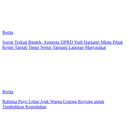
Berita
Soroti Terkait Bimtek, Anggota DPRD Yudi Harianto Minta Pihak
Kejari Tanjab Timur Serius Tangani Laporan Masyarakat
Berita
Babinsa Payo Lebar Ajak Warga Gotong Royong untuk
Tumbuhkan Kepedulian