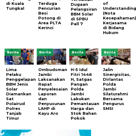
di Kuala
Terduga
of
Dugaan
Tungkal
Pencurian
Understandin
Pelangsiran
Besi
(Nota
BBM Solar
Potong di
Kesepahaman
di SPBU
Area PLTA
Kerjasama
Pall 7
Kerinci
di Bidang
Hukum
Berita
Berita
Berita
Berita
Lima
Ombudsman
H-5 Idul
Jalin
Pelaku
Jambi
Fitri 1446
Sinergisitas,
Penggelapan
Laksanakan
H, Satgas
Dirlantas
BBM Jenis
Rapat
Pangan
Polda
Solar
Penyelesaian
Polda
Jambi
Diamankan
Laporan
Jambi
Silaturahmi
Sat
dan
Lakukan
Bersama
Polairud
Penyusunan
Pemantauan
Pengurus
Polres
LAHP di
Harga dan
SMSI
Tanjab
Kayu Aro
Stok Bahan
Timur
Pokok