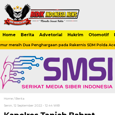
Home
Berita
Advetorial
Hukrim
Otomotif
mur meraih Dua Penghargaan pada Rakernis SDM Polda Ace
Home /
Berita
Senin, 12 September 2022 - 12:44 WIB