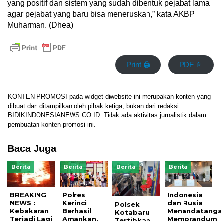
yang positif dan sistem yang sudah dibentuk pejabat lama
agar pejabat yang baru bisa meneruskan,” kata AKBP
Muharman. (Dhea)
Print 🖨
PDF 📄
KONTEN PROMOSI pada widget diwebsite ini merupakan konten yang
dibuat dan ditampilkan oleh pihak ketiga, bukan dari redaksi
BIDIKINDONESIANEWS.CO.ID. Tidak ada aktivitas jurnalistik dalam
pembuatan konten promosi ini.
Baca Juga
Berita
Berita
Berita
Berita
BREAKING
Polres
Indonesia
NEWS :
Kerinci
dan Rusia
Polsek
Kebakaran
Berhasil
Menandatanga
Kotabaru
Terjadi Lagi
Amankan,
Memorandum
Tertibkan