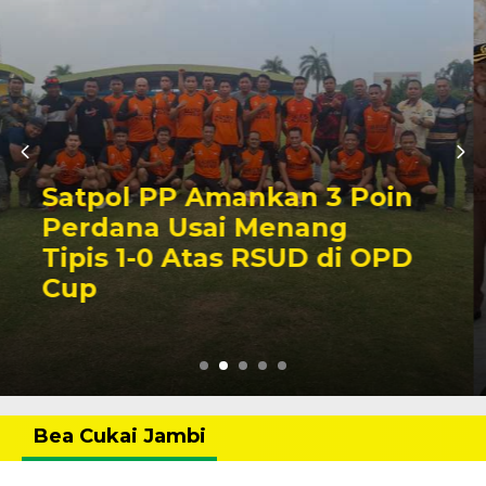
Kasrem 042/Gapu Hadiri
HUT ke-23 PPAD Provinsi
Jambi, Perkuat Sinergi
Dukung Program
Pemerintah
Bea Cukai Jambi