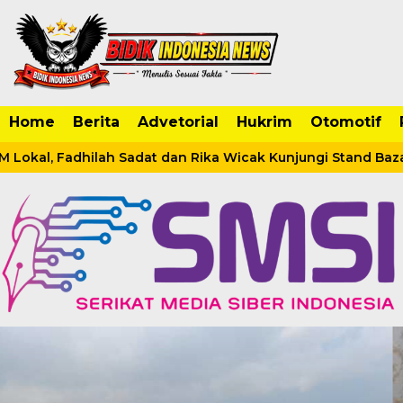
Home
Berita
Advetorial
Hukrim
Otomotif
okal, Fadhilah Sadat dan Rika Wicak Kunjungi Stand Bazar