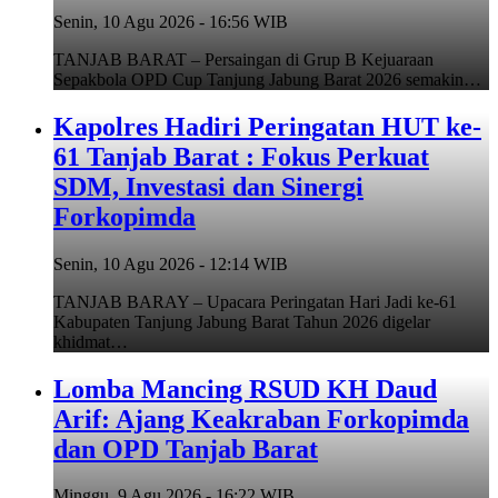
Senin, 10 Agu 2026 - 16:56 WIB
TANJAB BARAT – Persaingan di Grup B Kejuaraan
Sepakbola OPD Cup Tanjung Jabung Barat 2026 semakin…
Kapolres Hadiri Peringatan HUT ke-
61 Tanjab Barat : Fokus Perkuat
SDM, Investasi dan Sinergi
Forkopimda
Senin, 10 Agu 2026 - 12:14 WIB
TANJAB BARAY – Upacara Peringatan Hari Jadi ke-61
Kabupaten Tanjung Jabung Barat Tahun 2026 digelar
khidmat…
Lomba Mancing RSUD KH Daud
Arif: Ajang Keakraban Forkopimda
dan OPD Tanjab Barat
Minggu, 9 Agu 2026 - 16:22 WIB