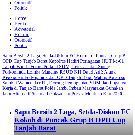
Otomotif
Politik
Home
Berita
Advetorial
Hukrim
Otomotif
Politik
Sapu Bersih 2 Laga, Setda-Diskan FC Kokoh di Puncak Grup B
OPD Cup Tanjab Barat
Kapolres Hadiri Peringatan HUT ke-61
Tanjab Barat : Fokus Perkuat SDM, Investasi dan Sinergi
Forkopimda
Lomba Mancing RSUD KH Daud Arif: Ajang
Keakraban Forkopimda dan OPD Tanjab Barat
Wabup Katamso
Sambut Wamenaker RI, Dorong Peningkatan SDM dan Lapangan
Kerja di Tanjab Barat
Polda Jambi Imbau Masyarakat Gunakan
Jalur Alternatif Selama Pelaksanaan Presisi Merdeka Run 2026
Sapu Bersih 2 Laga, Setda-Diskan FC
Kokoh di Puncak Grup B OPD Cup
Tanjab Barat