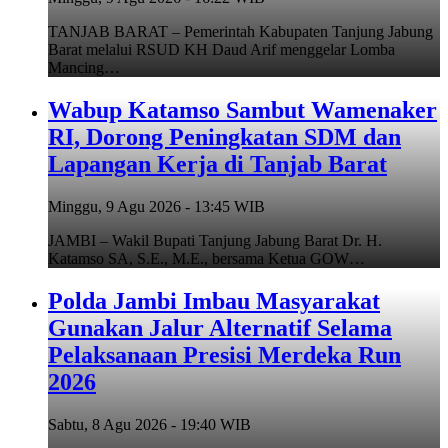
TANJAB BARAT – Pemerintah Kabupaten Tanjung Jabung
Barat melalui RSUD KH Daud Arif menggelar Lomba
Mancing…
Wabup Katamso Sambut Wamenaker
RI, Dorong Peningkatan SDM dan
Lapangan Kerja di Tanjab Barat
Minggu, 9 Agu 2026 - 13:45 WIB
JAMBI – Wakil Bupati Tanjung Jabung Barat Dr. H.
Katamso SA, S.E., M.E., bersama Ketua GOW…
Polda Jambi Imbau Masyarakat
Gunakan Jalur Alternatif Selama
Pelaksanaan Presisi Merdeka Run
2026
Sabtu, 8 Agu 2026 - 19:40 WIB