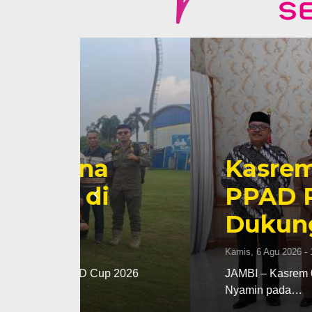
Kasrem 042/Gap
PPAD Provinsi J
Dukung Progra
Kamis, 6 Agu 2026 - 16:35 WIB
 2026
JAMBI – Kasrem 042/Gapu Kolonel Inf 
Nyamin pada…