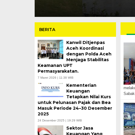
BERITA
Kanwil Ditjenpas
Aceh Koordinasi
dengan Polda Aceh
Menjaga Stabilitas
Keamanan UPT
Permasyarakatan.
7 Maret 2026 | 11:38 WIB
Kementerian
melaku
Keuangan
Saba
Tetapkan Nilai Kurs
untuk Pelunasan Pajak dan Bea
Masuk Periode 24–30 Desember
2025
24 Desember 2025 | 19:29 WIB
Sektor Jasa
Keuangan Yang