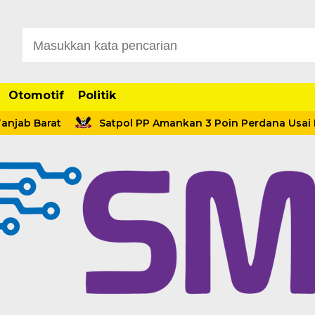
Otomotif
Politik
b Barat
Satpol PP Amankan 3 Poin Perdana Usai Menan