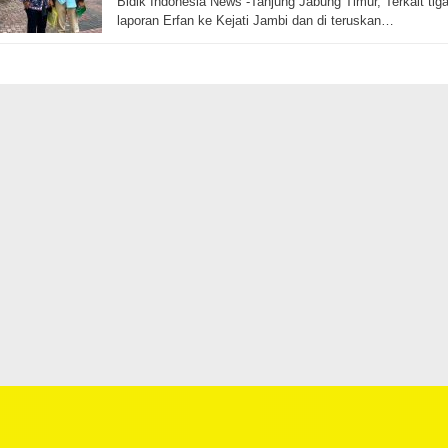
Bidik Indonesia News -Tanjung Jabung Timur, Terkait tig
laporan Erfan ke Kejati Jambi dan di teruskan…