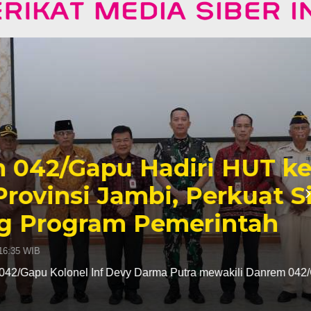
u Hadiri HUT ke-23
ambi, Perkuat Sinergi
m Pemerintah
Devy Darma Putra mewakili Danrem 042/Gapu Brigjen TNI