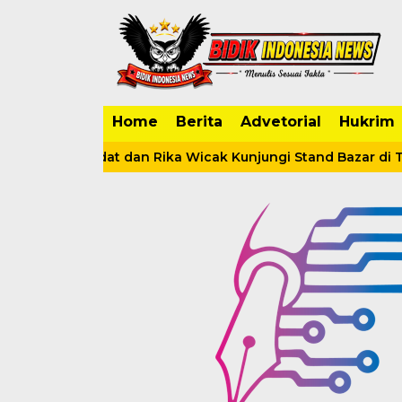
Home
Berita
Advetorial
Hukrim
hilah Sadat dan Rika Wicak Kunjungi Stand Bazar di Tanja