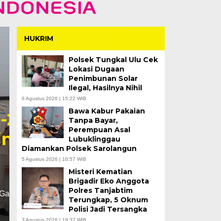
HUKRIM
Polsek Tungkal Ulu Cek
Lokasi Dugaan
Penimbunan Solar
Ilegal, Hasilnya Nihil
6 Agustus 2026 | 15:22 WIB
Bawa Kabur Pakaian
3 Hari Pencarian, Je
Tanpa Bayar,
Perempuan Asal
Tahun Terseret Arus 
Lubuklinggau
Diamankan Polsek Sarolangun
Tantan Ditemukan
5 Agustus 2026 | 10:57 WIB
Misteri Kematian
Kamis, 6 Agu 2026 - 15:33 WIB
Brigadir Eko Anggota
Polres Tanjabtim
MERANGIN – Tim SAR Gabungan berhasil menemuk
Terungkap, 5 Oknum
terseret arus di Sungai…
Polisi Jadi Tersangka
3 Agustus 2026 | 19:37 WIB