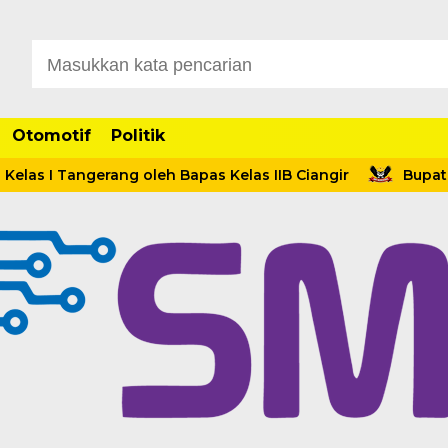
Otomotif
Politik
Tangerang oleh Bapas Kelas IIB Ciangir
Bupati Anwar