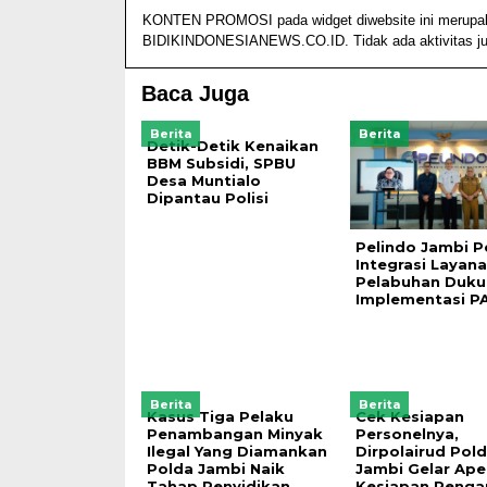
KONTEN PROMOSI pada widget diwebsite ini merupakan 
BIDIKINDONESIANEWS.CO.ID. Tidak ada aktivitas jurn
Baca Juga
Berita
Berita
Detik-Detik Kenaikan
BBM Subsidi, SPBU
Desa Muntialo
Dipantau Polisi
Pelindo Jambi P
Integrasi Layan
Pelabuhan Duk
Implementasi P
Berita
Berita
Kasus Tiga Pelaku
Cek Kesiapan
Penambangan Minyak
Personelnya,
Ilegal Yang Diamankan
Dirpolairud Pol
Polda Jambi Naik
Jambi Gelar Ape
Tahap Penyidikan
Kesiapan Peng