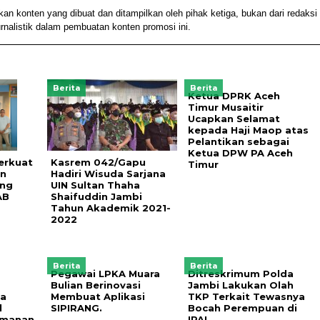
konten yang dibuat dan ditampilkan oleh pihak ketiga, bukan dari redaksi
alistik dalam pembuatan konten promosi ini.
Berita
Berita
Ketua DPRK Aceh
Timur Musaitir
Ucapkan Selamat
kepada Haji Maop atas
Pelantikan sebagai
Ketua DPW PA Aceh
erkuat
Kasrem 042/Gapu
Timur
an
Hadiri Wisuda Sarjana
ung
UIN Sultan Thaha
AB
Shaifuddin Jambi
Tahun Akademik 2021-
2022
Berita
Berita
Pegawai LPKA Muara
Ditreskrimum Polda
Bulian Berinovasi
Jambi Lakukan Olah
da
Membuat Aplikasi
TKP Terkait Tewasnya
l
SIPIRANG.
Bocah Perempuan di
amanan
IPAL