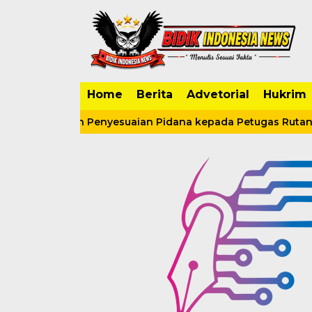
Home
Berita
Advetorial
Hukrim
UHAP, dan Penyesuaian Pidana kepada Petugas Rutan Kelas I 