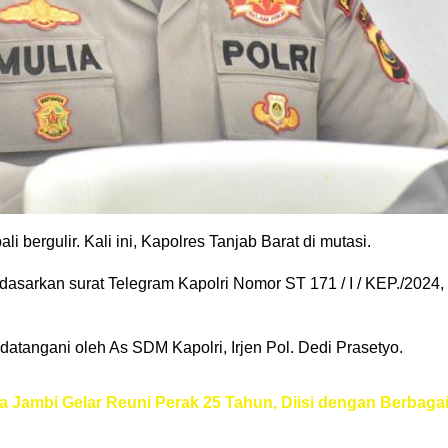
 bergulir. Kali ini, Kapolres Tanjab Barat di mutasi.
dasarkan surat Telegram Kapolri Nomor ST 171 / I / KEP./2024,
ndatangani oleh As SDM Kapolri, Irjen Pol. Dedi Prasetyo.
 Jambi Gelar Reuni Perak 25 Tahun, Diisi dengan Berbaga