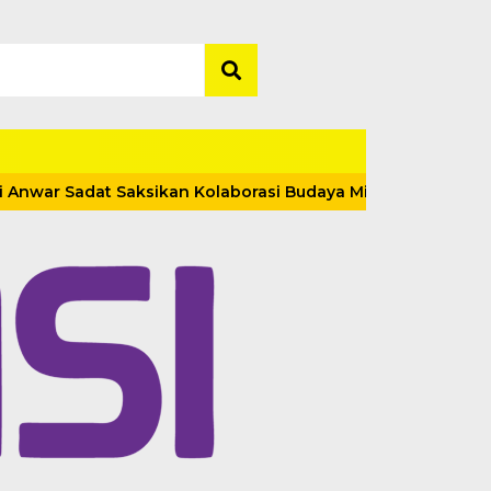
 Sadat Saksikan Kolaborasi Budaya Minang dan India di Tanj