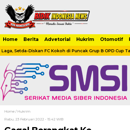
Home
Berita
Advetorial
Hukrim
Otomotif
Laga, Setda-Diskan FC Kokoh di Puncak Grup B OPD Cup Tan
Home /
Hukrim
Rabu, 23 Februari 2022 - 15:42 WIB