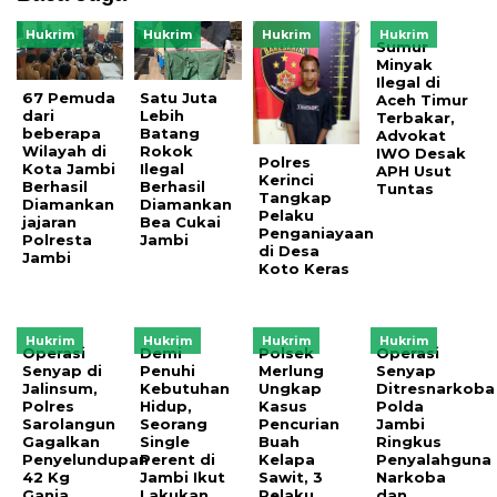
Hukrim
Hukrim
Hukrim
Hukrim
Sumur
Minyak
Ilegal di
67 Pemuda
Satu Juta
Aceh Timur
dari
Lebih
Terbakar,
beberapa
Batang
Advokat
Wilayah di
Rokok
IWO Desak
Polres
Kota Jambi
Ilegal
APH Usut
Kerinci
Berhasil
Berhasil
Tuntas
Tangkap
Diamankan
Diamankan
Pelaku
jajaran
Bea Cukai
Penganiayaan
Polresta
Jambi
di Desa
Jambi
Koto Keras
Hukrim
Hukrim
Hukrim
Hukrim
Operasi
Demi
Polsek
Operasi
Senyap di
Penuhi
Merlung
Senyap
Jalinsum,
Kebutuhan
Ungkap
Ditresnarkoba
Polres
Hidup,
Kasus
Polda
Sarolangun
Seorang
Pencurian
Jambi
Gagalkan
Single
Buah
Ringkus
Penyelundupan
Perent di
Kelapa
Penyalahguna
42 Kg
Jambi Ikut
Sawit, 3
Narkoba
Ganja
Lakukan
Pelaku
dan