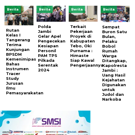
Berita
Berita
Berita
Berita
Polda
Terkait
Sempat
Rutan
Jambi
Pekerjaan
Buron Satu
Kelas I
Gelar Apel
Proyek di
Bulan,
Tangerang
Pengecekan
Kabupaten
Pelaku
Terima
Kesiapan
Tebo, Oki
Bobol
Kunjungan
Personil
Purnama :
Rumah
BPSDM
PAM TPS
Himaste
Warga
Kemenimipas
Pilkada
Siap Kawal
Ditangkap,
Bahas
Serentak
Pengerjaannya
Kapolresta
Instrumen
2024
Jambi :
Tracer
Uang Hasil
Study
Kejahatan
Jurusan
Digunakan
Ilmu
untuk
Pemasyarakatan
Judol dan
Narkoba