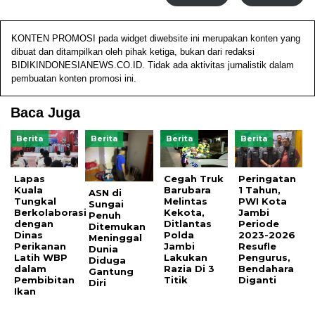
KONTEN PROMOSI pada widget diwebsite ini merupakan konten yang
dibuat dan ditampilkan oleh pihak ketiga, bukan dari redaksi
BIDIKINDONESIANEWS.CO.ID. Tidak ada aktivitas jurnalistik dalam
pembuatan konten promosi ini.
Baca Juga
Berita
Berita
Berita
Berita
Lapas
Cegah Truk
Peringatan
Kuala
Barubara
1 Tahun,
ASN di
Tungkal
Melintas
PWI Kota
Sungai
Berkolaborasi
Kekota,
Jambi
Penuh
dengan
Ditlantas
Periode
Ditemukan
Dinas
Polda
2023-2026
Meninggal
Perikanan
Jambi
Resufle
Dunia
Latih WBP
Lakukan
Pengurus,
Diduga
dalam
Razia Di 3
Bendahara
Gantung
Pembibitan
Titik
Diganti
Diri
Ikan