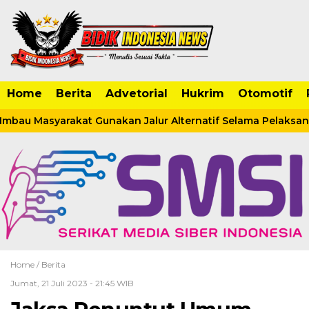
Home
Berita
Advetorial
Hukrim
Otomotif
mbau Masyarakat Gunakan Jalur Alternatif Selama Pelaksana
Home /
Berita
Jumat, 21 Juli 2023 - 21:45 WIB