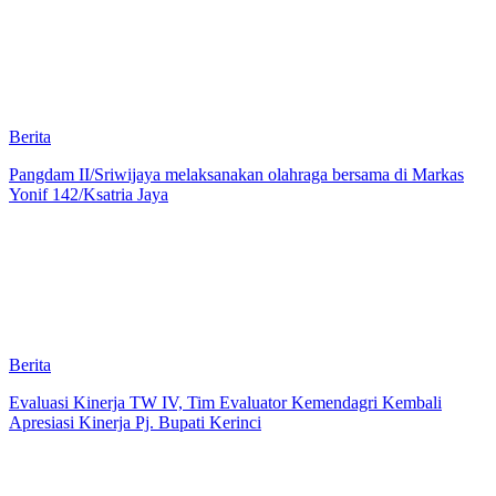
Berita
Pangdam II/Sriwijaya melaksanakan olahraga bersama di Markas
Yonif 142/Ksatria Jaya
Berita
Evaluasi Kinerja TW IV, Tim Evaluator Kemendagri Kembali
Apresiasi Kinerja Pj. Bupati Kerinci