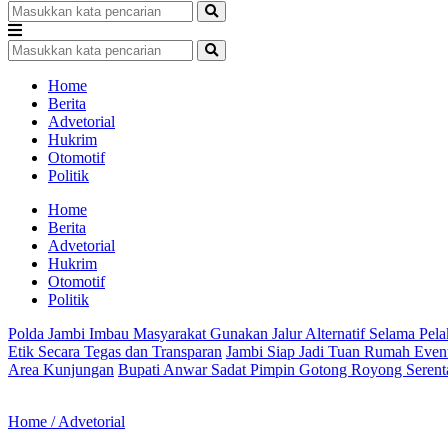
Home
Berita
Advetorial
Hukrim
Otomotif
Politik
Home
Berita
Advetorial
Hukrim
Otomotif
Politik
Polda Jambi Imbau Masyarakat Gunakan Jalur Alternatif Selama Pel
Etik Secara Tegas dan Transparan
Jambi Siap Jadi Tuan Rumah Even
Area Kunjungan
Bupati Anwar Sadat Pimpin Gotong Royong Seren
Home /
Advetorial