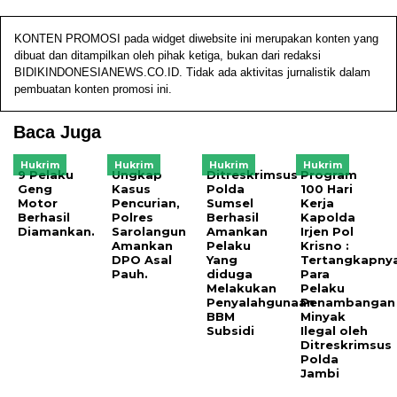
KONTEN PROMOSI pada widget diwebsite ini merupakan konten yang
dibuat dan ditampilkan oleh pihak ketiga, bukan dari redaksi
BIDIKINDONESIANEWS.CO.ID. Tidak ada aktivitas jurnalistik dalam
pembuatan konten promosi ini.
Baca Juga
Hukrim
Hukrim
Hukrim
Hukrim
9 Pelaku
Ungkap
Ditreskrimsus
Program
Geng
Kasus
Polda
100 Hari
Motor
Pencurian,
Sumsel
Kerja
Berhasil
Polres
Berhasil
Kapolda
Diamankan.
Sarolangun
Amankan
Irjen Pol
Amankan
Pelaku
Krisno :
DPO Asal
Yang
Tertangkapny
Pauh.
diduga
Para
Melakukan
Pelaku
Penyalahgunaan
Penambangan
BBM
Minyak
Subsidi
Ilegal oleh
Ditreskrimsus
Polda
Jambi