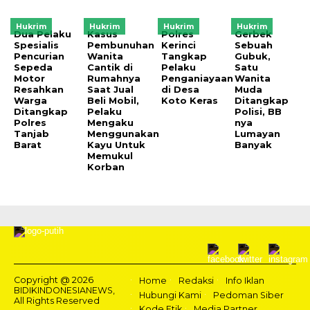
Hukrim
Hukrim
Hukrim
Hukrim
Dua Pelaku
Kasus
Polres
Gerbek
Spesialis
Pembunuhan
Kerinci
Sebuah
Pencurian
Wanita
Tangkap
Gubuk,
Sepeda
Cantik di
Pelaku
Satu
Motor
Rumahnya
Penganiayaan
Wanita
Resahkan
Saat Jual
di Desa
Muda
Warga
Beli Mobil,
Koto Keras
Ditangkap
Ditangkap
Pelaku
Polisi, BB
Polres
Mengaku
nya
Tanjab
Menggunakan
Lumayan
Barat
Kayu Untuk
Banyak
Memukul
Korban
Copyright @ 2026
Home
Redaksi
Info Iklan
BIDIKINDONESIANEWS,
Hubungi Kami
Pedoman Siber
All Rights Reserved
Kode Etik
Media Partner