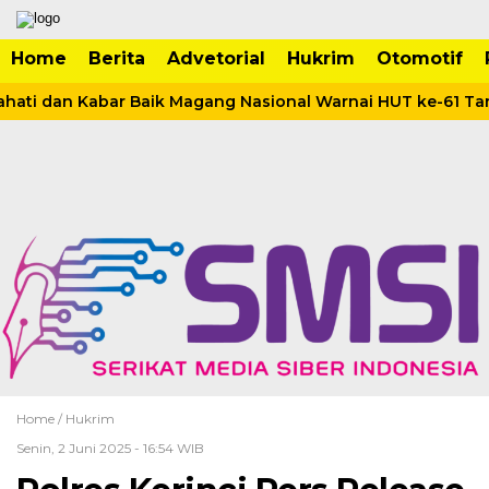
Home
Berita
Advetorial
Hukrim
Otomotif
ati dan Kabar Baik Magang Nasional Warnai HUT ke-61 Tan
Home /
Hukrim
Senin, 2 Juni 2025 - 16:54 WIB