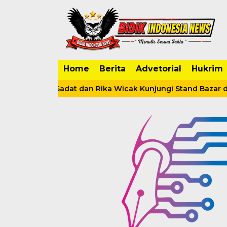
Home
Berita
Advetorial
Hukrim
adhilah Sadat dan Rika Wicak Kunjungi Stand Bazar di Tan