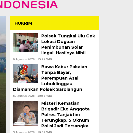
HUKRIM
Polsek Tungkal Ulu Cek
Lokasi Dugaan
Penimbunan Solar
Ilegal, Hasilnya Nihil
6 Agustus 2026 | 15:22 WIB
Bawa Kabur Pakaian
3 Hari Pencarian, Je
Tanpa Bayar,
Perempuan Asal
Tahun Terseret Arus 
Lubuklinggau
Diamankan Polsek Sarolangun
Tantan Ditemukan
5 Agustus 2026 | 10:57 WIB
Misteri Kematian
Kamis, 6 Agu 2026 - 15:33 WIB
Brigadir Eko Anggota
Polres Tanjabtim
MERANGIN – Tim SAR Gabungan berhasil menemuk
Terungkap, 5 Oknum
terseret arus di Sungai…
Polisi Jadi Tersangka
3 Agustus 2026 | 19:37 WIB