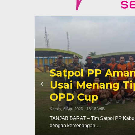
Kasrem 042/Gap
PPAD Provinsi J
Dukung Progra
Kamis, 6 Agu 2026 - 16:35 WIB
 2026
JAMBI – Kasrem 042/Gapu Kolonel Inf 
Nyamin pada…