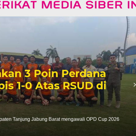
u Hadiri HUT ke-23
ambi, Perkuat Sinergi
m Pemerintah
Devy Darma Putra mewakili Danrem 042/Gapu Brigjen TNI