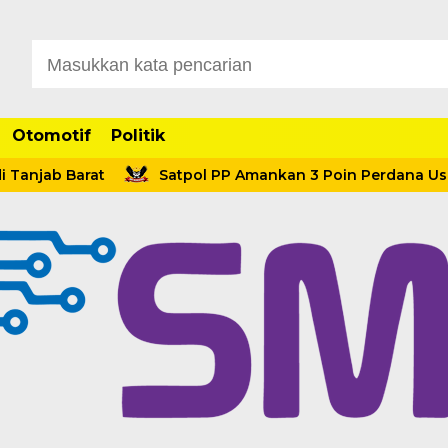
Otomotif
Politik
jab Barat
Satpol PP Amankan 3 Poin Perdana Usai Men