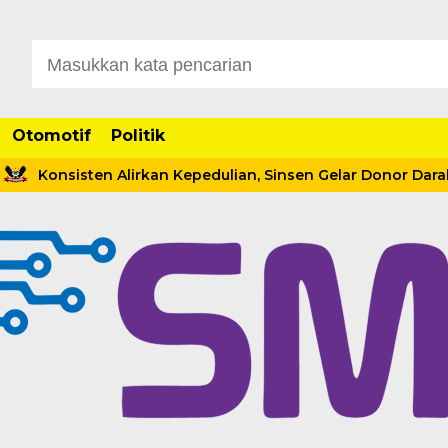
Otomotif
Politik
nsisten Alirkan Kepedulian, Sinsen Gelar Donor Darah ke-23