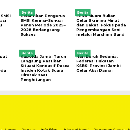
Berita
Berita
 SMSI
Pelantikan Pengurus
LPKA Muara Bulian
asi
SMSI Kerinci–Sungai
Gelar Skrining Minat
u
Penuh Periode 2025–
dan Bakat, Fokus pada
2028 Berlangsung
Pengembangan Seni
Sukses
melalui Marching Band
Berita
Berita
pat
Kapolda Jambi Turun
Hari Buruh Sedunia,
Langsung Pastikan
Federasi Hukatan
Situasi Kondusif Pasca
KSBSI Provinsi Jambi
eda
Insiden Kotak Suara
Gelar Aksi Damai
Dirusak saat
Penghitungan
Home
Redaksi
Info Iklan
Hubungi Kami
Pedoman Siber
K