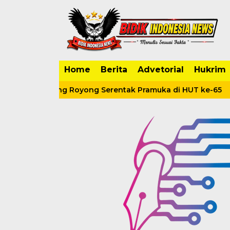
Home
Berita
Advetorial
Hukrim
in Gotong Royong Serentak Pramuka di HUT ke-65
Ko