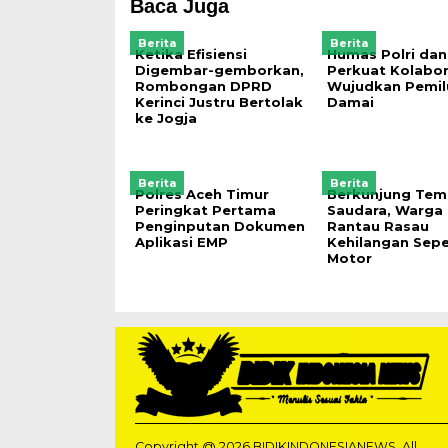
Baca Juga
Berita
Berita
Ketika Efisiensi
Humas Polri dan
Digembar-gemborkan,
Perkuat Kolabor
Rombongan DPRD
Wujudkan Pemil
Kerinci Justru Bertolak
Damai
ke Jogja
Berita
Berita
Polres Aceh Timur
Berkunjung Tem
Peringkat Pertama
Saudara, Warga
Penginputan Dokumen
Rantau Rasau
Aplikasi EMP
Kehilangan Sep
Motor
Copyright @ 2026 BIDIKINDONESIANEWS, All