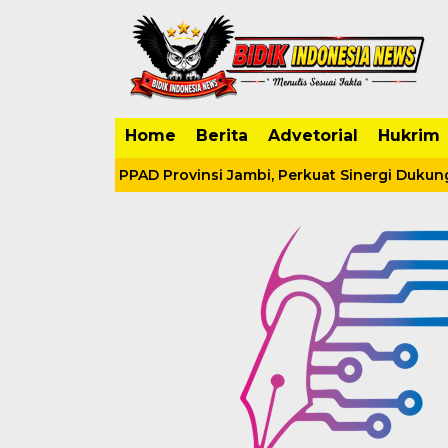
Home
Berita
Advetorial
Hukrim
HUT ke-23 PPAD Provinsi Jambi, Perkuat Sinergi Dukung Pr