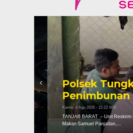
Polsek Tungkal
Penimbunan Sola
Kamis, 6 Agu 2026 - 15:22 WIB
umnya
TANJAB BARAT – Unit Reskrim Polsek
Makan Samuel Panjaitan,…