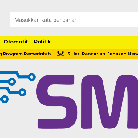
Otomotif
Politik
ogram Pemerintah
3 Hari Pencarian, Jenazah Nenek 7