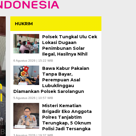
HUKRIM
Polsek Tungkal Ulu Cek
Lokasi Dugaan
Penimbunan Solar
Ilegal, Hasilnya Nihil
6 Agustus 2026 | 15:22 WIB
Bawa Kabur Pakaian
Barongsai hingga Ta
Tanpa Bayar,
Perempuan Asal
Meriahkan Penutupa
Lubuklinggau
Diamankan Polsek Sarolangun
Bhineka Tanjab Bara
5 Agustus 2026 | 10:57 WIB
Misteri Kematian
Kamis, 6 Agu 2026 - 14:45 WIB
Brigadir Eko Anggota
Polres Tanjabtim
TANJAB BARAT – Rangkaian Bulan Serengkuh Dayun
Terungkap, 5 Oknum
meriah. Himpunan Keluarga Melayu (HKM)…
Polisi Jadi Tersangka
3 Agustus 2026 | 19:37 WIB