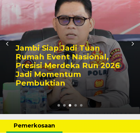
Jambi Siap Jadi Tuan
Rumah Event Nasional,
Presisi Merdeka Run 2026
Jadi Momentum
Pembuktian
Pemerkosaan