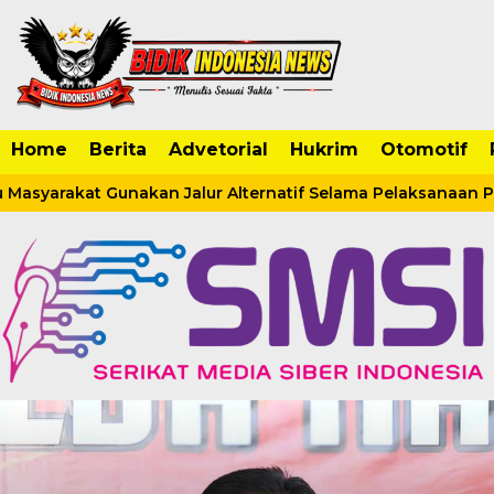
Home
Berita
Advetorial
Hukrim
Otomotif
Masyarakat Gunakan Jalur Alternatif Selama Pelaksanaan Pr